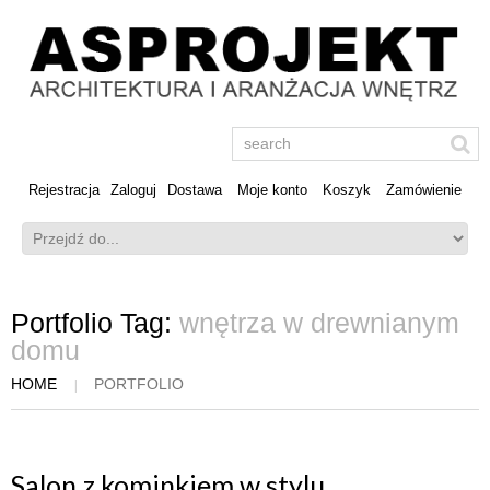
Rejestracja
Zaloguj
Dostawa
Moje konto
Koszyk
Zamówienie
Portfolio Tag:
wnętrza w drewnianym
domu
HOME
PORTFOLIO
Salon z kominkiem w stylu