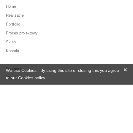
Home
Realizacje
Portfolio
Proces projektowy
Sklep
Kontakt
Dostawa
×
We use Cookies - By using this site or closing this you agree
Moje konto
to our Cookies policy.
Zamówienie
Regulamin