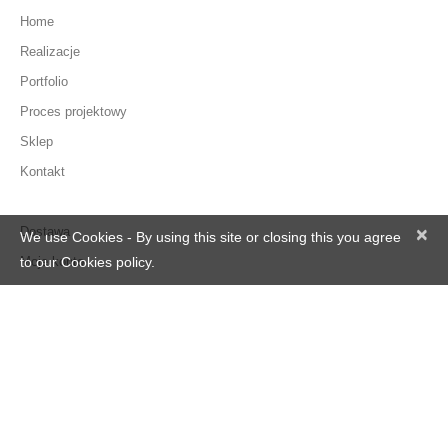
Home
Realizacje
Portfolio
Proces projektowy
Sklep
Kontakt
Dostawa
×
We use Cookies - By using this site or closing this you agree
Moje konto
to our Cookies policy.
Zamówienie
Regulamin