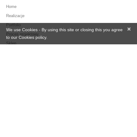
Home
Realizacje
Portfolio
×
We use Cookies - By using this site or closing this you agree
Proces projektowy
to our Cookies policy.
Sklep
Kontakt
Dostawa
Moje konto
Zamówienie
Regulamin