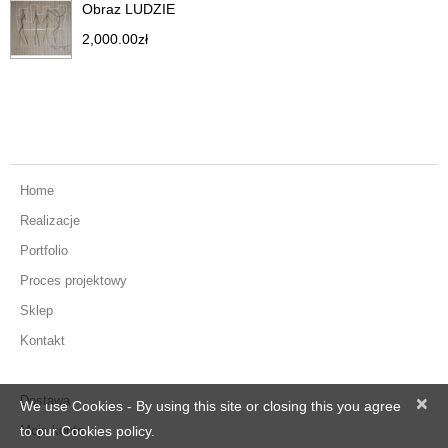
Obraz LUDZIE
2,000.00
zł
Home
Realizacje
Portfolio
Proces projektowy
Sklep
Kontakt
Dostawa
×
We use Cookies - By using this site or closing this you agree
Moje konto
to our Cookies policy.