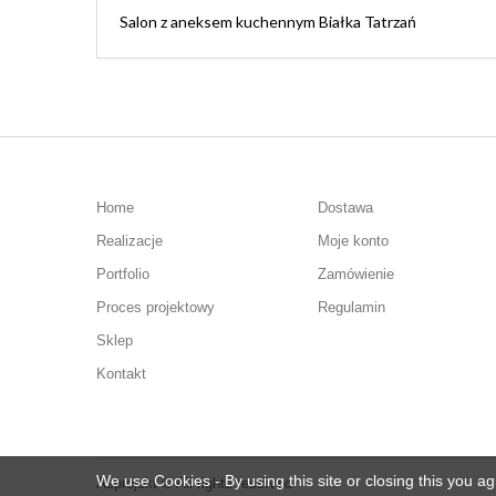
Salon z aneksem kuchennym Białka Tatrzań
Home
Dostawa
Realizacje
Moje konto
Portfolio
Zamówienie
Proces projektowy
Regulamin
Sklep
Kontakt
We use Cookies - By using this site or closing this you ag
Asprojekt © All rights reserved