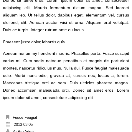
Donec sit amet eros. Lorem ipsum dolor sit amet, consectetuer
adipiscing elit. Mauris fermentum dictum magna. Sed laoreet
aliquam leo. Ut tellus dolor, dapibus eget, elementum vel, cursus
eleifend, elit. Aenean auctor wisi et urna. Aliquam erat volutpat.
Duis ac turpis. Integer rutrum ante eu lacus.
Praesent justo dolor, lobortis quis.
Aenean nonummy hendrerit mauris. Phasellus porta. Fusce suscipit
varius mi. Cum sociis natoque penatibus et magnis dis parturient
montes, nascetur ridiculus mus. Nulla dui. Fusce feugiat malesuada
odio. Morbi nunc odio, gravida at, cursus nec, luctus a, lorem.
Maecenas tristique orci ac sem. Duis ultricies pharetra magna.
Donec accumsan malesuada orci. Donec sit amet eros. Lorem
ipsum dolor sit amet, consectetuer adipiscing elit.
Fusce Feugiat
2013-03-05
AsProjAdmin