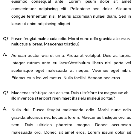
euismod consequat ante. Lorem ipsum dolor sit amet
consectetuer adipiscing elit. Pellentese sed dolor. Aliquam
congue fermentum nisl. Mauris accumsan nullael diam. Sed in
lacus ut enim adipiscing aliquet.
Q?
Fusce feugiat malesuada odio. Morbi nunc odio gravida atcursus
neluctus a lorem. Maecenas tristiqu?
A.
Aenean auctor wisi et urna. Aliquarat volutpat. Duis ac turpis.
Integer rutrum ante eu lacusVestibulum libero nisl porta vel
scelerisque eget malesuada at neque. Vivamus eget nibh.
Etiamcursus leo vel metus. Nulla facilisi. Aenean nec eros.
Q?
Maecenas tristique orci ac sem. Duis ultricihre tra magnauae ab
illo inventoa ster port rsen maet jhaslelu misleui portau?
A.
Nulla dui. Fusce feugiat malesuada odio. Morbi nunc odio
gravida atcursus nec luctus a lorem. Maecenas tristique orci ac
sem. Duis ultricies pharetra magna. Donec accumsan
malesuada orci. Donec sit amet eros. Lorem ipsum dolor sit