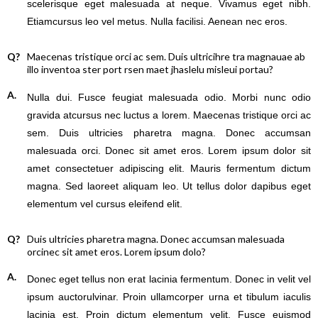
scelerisque eget malesuada at neque. Vivamus eget nibh.
Etiamcursus leo vel metus. Nulla facilisi. Aenean nec eros.
Q?
Maecenas tristique orci ac sem. Duis ultricihre tra magnauae ab
illo inventoa ster port rsen maet jhaslelu misleui portau?
A.
Nulla dui. Fusce feugiat malesuada odio. Morbi nunc odio
gravida atcursus nec luctus a lorem. Maecenas tristique orci ac
sem. Duis ultricies pharetra magna. Donec accumsan
malesuada orci. Donec sit amet eros. Lorem ipsum dolor sit
amet consectetuer adipiscing elit. Mauris fermentum dictum
magna. Sed laoreet aliquam leo. Ut tellus dolor dapibus eget
elementum vel cursus eleifend elit.
Q?
Duis ultricies pharetra magna. Donec accumsan malesuada
orcinec sit amet eros. Lorem ipsum dolo?
A.
Donec eget tellus non erat lacinia fermentum. Donec in velit vel
ipsum auctorulvinar. Proin ullamcorper urna et tibulum iaculis
lacinia est. Proin dictum elementum velit. Fusce euismod