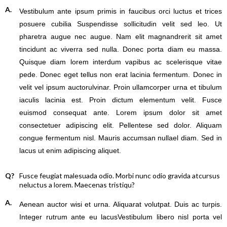
A.
Vestibulum ante ipsum primis in faucibus orci luctus et trices
posuere cubilia Suspendisse sollicitudin velit sed leo. Ut
pharetra augue nec augue. Nam elit magnandrerit sit amet
tincidunt ac viverra sed nulla. Donec porta diam eu massa.
Quisque diam lorem interdum vapibus ac scelerisque vitae
pede. Donec eget tellus non erat lacinia fermentum. Donec in
velit vel ipsum auctorulvinar. Proin ullamcorper urna et tibulum
iaculis lacinia est. Proin dictum elementum velit. Fusce
euismod consequat ante. Lorem ipsum dolor sit amet
consectetuer adipiscing elit. Pellentese sed dolor. Aliquam
congue fermentum nisl. Mauris accumsan nullael diam. Sed in
lacus ut enim adipiscing aliquet.
Q?
Fusce feugiat malesuada odio. Morbi nunc odio gravida atcursus
neluctus a lorem. Maecenas tristiqu?
A.
Aenean auctor wisi et urna. Aliquarat volutpat. Duis ac turpis.
Integer rutrum ante eu lacusVestibulum libero nisl porta vel