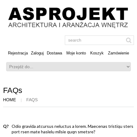
Rejestracja
Zaloguj
Dostawa
Moje konto
Koszyk
Zamówienie
FAQs
HOME
FAQS
Q?
Odio gravida atcursus neluctus a lorem. Maecenas tristiqu sters
port rsen mate haslelu milsie quqn smetsre?