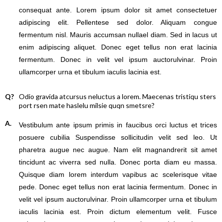
consequat ante. Lorem ipsum dolor sit amet consectetuer
adipiscing elit. Pellentese sed dolor. Aliquam congue
fermentum nisl. Mauris accumsan nullael diam. Sed in lacus ut
enim adipiscing aliquet. Donec eget tellus non erat lacinia
fermentum. Donec in velit vel ipsum auctorulvinar. Proin
ullamcorper urna et tibulum iaculis lacinia est.
Q?
Odio gravida atcursus neluctus a lorem. Maecenas tristiqu sters
port rsen mate haslelu milsie quqn smetsre?
A.
Vestibulum ante ipsum primis in faucibus orci luctus et trices
posuere cubilia Suspendisse sollicitudin velit sed leo. Ut
pharetra augue nec augue. Nam elit magnandrerit sit amet
tincidunt ac viverra sed nulla. Donec porta diam eu massa.
Quisque diam lorem interdum vapibus ac scelerisque vitae
pede. Donec eget tellus non erat lacinia fermentum. Donec in
velit vel ipsum auctorulvinar. Proin ullamcorper urna et tibulum
iaculis lacinia est. Proin dictum elementum velit. Fusce