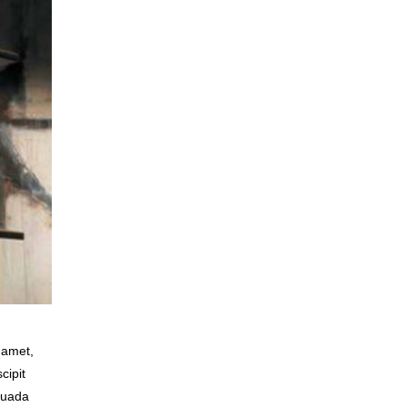
 amet,
cipit
suada