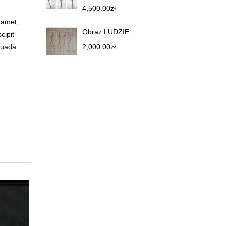
4,500.00
zł
 amet,
Obraz LUDZIE
cipit
2,000.00
zł
suada